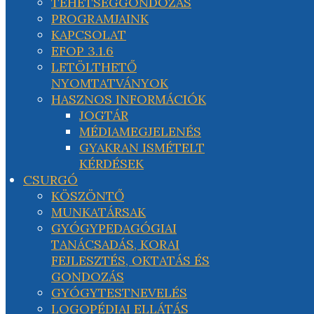
TEHETSÉGGONDOZÁS
PROGRAMJAINK
KAPCSOLAT
EFOP 3.1.6
LETÖLTHETŐ
NYOMTATVÁNYOK
HASZNOS INFORMÁCIÓK
JOGTÁR
MÉDIAMEGJELENÉS
GYAKRAN ISMÉTELT
KÉRDÉSEK
CSURGÓ
KÖSZÖNTŐ
MUNKATÁRSAK
GYÓGYPEDAGÓGIAI
TANÁCSADÁS, KORAI
FEJLESZTÉS, OKTATÁS ÉS
GONDOZÁS
GYÓGYTESTNEVELÉS
LOGOPÉDIAI ELLÁTÁS