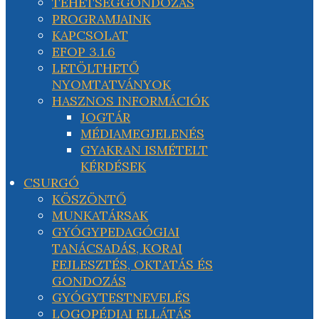
TEHETSÉGGONDOZÁS
PROGRAMJAINK
KAPCSOLAT
EFOP 3.1.6
LETÖLTHETŐ
NYOMTATVÁNYOK
HASZNOS INFORMÁCIÓK
JOGTÁR
MÉDIAMEGJELENÉS
GYAKRAN ISMÉTELT
KÉRDÉSEK
CSURGÓ
KÖSZÖNTŐ
MUNKATÁRSAK
GYÓGYPEDAGÓGIAI
TANÁCSADÁS, KORAI
FEJLESZTÉS, OKTATÁS ÉS
GONDOZÁS
GYÓGYTESTNEVELÉS
LOGOPÉDIAI ELLÁTÁS