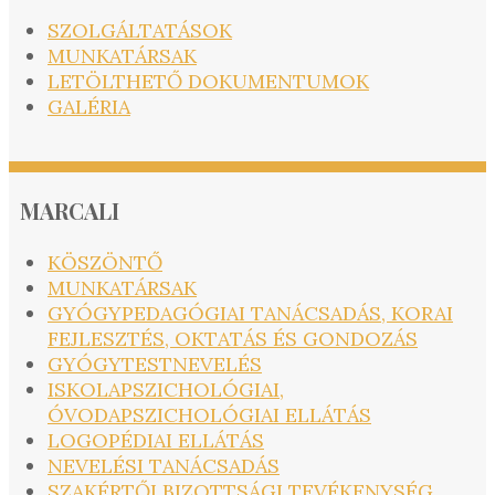
SZOLGÁLTATÁSOK
MUNKATÁRSAK
LETÖLTHETŐ DOKUMENTUMOK
GALÉRIA
MARCALI
KÖSZÖNTŐ
MUNKATÁRSAK
GYÓGYPEDAGÓGIAI TANÁCSADÁS, KORAI
FEJLESZTÉS, OKTATÁS ÉS GONDOZÁS
GYÓGYTESTNEVELÉS
ISKOLAPSZICHOLÓGIAI,
ÓVODAPSZICHOLÓGIAI ELLÁTÁS
LOGOPÉDIAI ELLÁTÁS
NEVELÉSI TANÁCSADÁS
SZAKÉRTŐI BIZOTTSÁGI TEVÉKENYSÉG