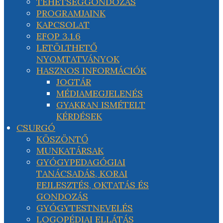
TEHETSÉGGONDOZÁS
PROGRAMJAINK
KAPCSOLAT
EFOP 3.1.6
LETÖLTHETŐ
NYOMTATVÁNYOK
HASZNOS INFORMÁCIÓK
JOGTÁR
MÉDIAMEGJELENÉS
GYAKRAN ISMÉTELT
KÉRDÉSEK
CSURGÓ
KÖSZÖNTŐ
MUNKATÁRSAK
GYÓGYPEDAGÓGIAI
TANÁCSADÁS, KORAI
FEJLESZTÉS, OKTATÁS ÉS
GONDOZÁS
GYÓGYTESTNEVELÉS
LOGOPÉDIAI ELLÁTÁS