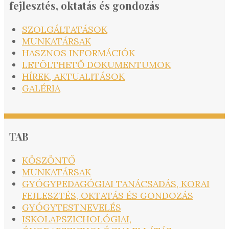
fejlesztés, oktatás és gondozás
SZOLGÁLTATÁSOK
MUNKATÁRSAK
HASZNOS INFORMÁCIÓK
LETÖLTHETŐ DOKUMENTUMOK
HÍREK, AKTUALITÁSOK
GALÉRIA
TAB
KÖSZÖNTŐ
MUNKATÁRSAK
GYÓGYPEDAGÓGIAI TANÁCSADÁS, KORAI
FEJLESZTÉS, OKTATÁS ÉS GONDOZÁS
GYÓGYTESTNEVELÉS
ISKOLAPSZICHOLÓGIAI,