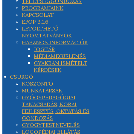
TEHETSÉGGONDOZÁS
PROGRAMJAINK
KAPCSOLAT
EFOP 3.1.6
LETÖLTHETŐ
NYOMTATVÁNYOK
HASZNOS INFORMÁCIÓK
JOGTÁR
MÉDIAMEGJELENÉS
GYAKRAN ISMÉTELT
KÉRDÉSEK
CSURGÓ
KÖSZÖNTŐ
MUNKATÁRSAK
GYÓGYPEDAGÓGIAI
TANÁCSADÁS, KORAI
FEJLESZTÉS, OKTATÁS ÉS
GONDOZÁS
GYÓGYTESTNEVELÉS
LOGOPÉDIAI ELLÁTÁS