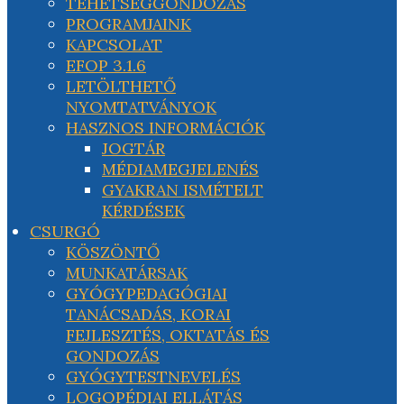
TEHETSÉGGONDOZÁS
PROGRAMJAINK
KAPCSOLAT
EFOP 3.1.6
LETÖLTHETŐ
NYOMTATVÁNYOK
HASZNOS INFORMÁCIÓK
JOGTÁR
MÉDIAMEGJELENÉS
GYAKRAN ISMÉTELT
KÉRDÉSEK
CSURGÓ
KÖSZÖNTŐ
MUNKATÁRSAK
GYÓGYPEDAGÓGIAI
TANÁCSADÁS, KORAI
FEJLESZTÉS, OKTATÁS ÉS
GONDOZÁS
GYÓGYTESTNEVELÉS
LOGOPÉDIAI ELLÁTÁS