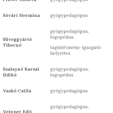
Sóvári Hermina
gyógypedagógus
gyógypedagógus,
logopédus,
Süveggyártó
Tiborné
tagintézmény-igazgató
helyettes
Szalayné Karsai
gyógypedagógus,
Ildikó
logopédus
Vaskó Csilla
gyógypedagógus
gyógypedagógus,
Veinper Edit