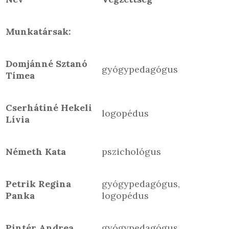
Munkatársak:
Domjánné Sztanó
gyógypedagógus
Tímea
Cserhátiné Hekeli
logopédus
Lívia
Németh Kata
pszichológus
Petrik Regina
gyógypedagógus,
Panka
logopédus
Pintér Andrea
gyógypedagógus