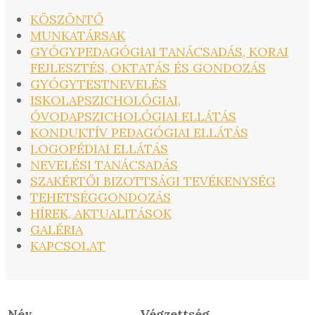
KÖSZÖNTŐ
MUNKATÁRSAK
GYÓGYPEDAGÓGIAI TANÁCSADÁS, KORAI
FEJLESZTÉS, OKTATÁS ÉS GONDOZÁS
GYÓGYTESTNEVELÉS
ISKOLAPSZICHOLÓGIAI,
ÓVODAPSZICHOLÓGIAI ELLÁTÁS
KONDUKTÍV PEDAGÓGIAI ELLÁTÁS
LOGOPÉDIAI ELLÁTÁS
NEVELÉSI TANÁCSADÁS
SZAKÉRTŐI BIZOTTSÁGI TEVÉKENYSÉG
TEHETSÉGGONDOZÁS
HÍREK, AKTUALITÁSOK
GALÉRIA
KAPCSOLAT
Név
Végzettség