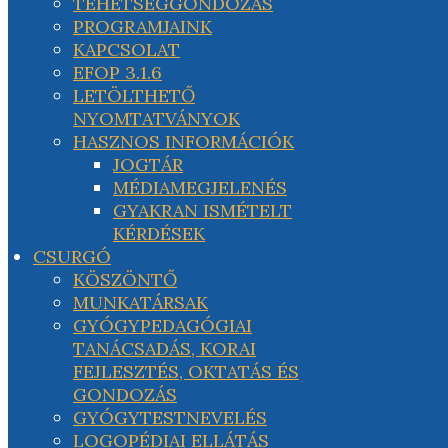
TEHETSÉGGONDOZÁS
PROGRAMJAINK
KAPCSOLAT
EFOP 3.1.6
LETÖLTHETŐ
NYOMTATVÁNYOK
HASZNOS INFORMÁCIÓK
JOGTÁR
MÉDIAMEGJELENÉS
GYAKRAN ISMÉTELT
KÉRDÉSEK
CSURGÓ
KÖSZÖNTŐ
MUNKATÁRSAK
GYÓGYPEDAGÓGIAI
TANÁCSADÁS, KORAI
FEJLESZTÉS, OKTATÁS ÉS
GONDOZÁS
GYÓGYTESTNEVELÉS
LOGOPÉDIAI ELLÁTÁS