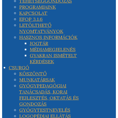
TEHETSÉGGONDOZÁS
PROGRAMJAINK
KAPCSOLAT
EFOP 3.1.6
LETÖLTHETŐ
NYOMTATVÁNYOK
HASZNOS INFORMÁCIÓK
JOGTÁR
MÉDIAMEGJELENÉS
GYAKRAN ISMÉTELT
KÉRDÉSEK
CSURGÓ
KÖSZÖNTŐ
MUNKATÁRSAK
GYÓGYPEDAGÓGIAI
TANÁCSADÁS, KORAI
FEJLESZTÉS, OKTATÁS ÉS
GONDOZÁS
GYÓGYTESTNEVELÉS
LOGOPÉDIAI ELLÁTÁS