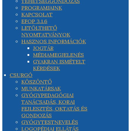
TEHETSÉGGONDOZÁS
PROGRAMJAINK
KAPCSOLAT
EFOP 3.1.6
LETÖLTHETŐ
NYOMTATVÁNYOK
HASZNOS INFORMÁCIÓK
JOGTÁR
MÉDIAMEGJELENÉS
GYAKRAN ISMÉTELT
KÉRDÉSEK
CSURGÓ
KÖSZÖNTŐ
MUNKATÁRSAK
GYÓGYPEDAGÓGIAI
TANÁCSADÁS, KORAI
FEJLESZTÉS, OKTATÁS ÉS
GONDOZÁS
GYÓGYTESTNEVELÉS
LOGOPÉDIAI ELLÁTÁS