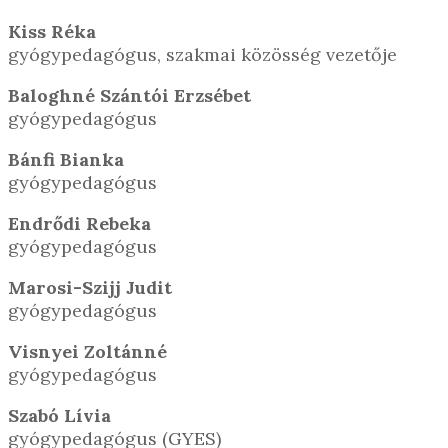
Kiss Réka
gyógypedagógus, szakmai közösség vezetője
Baloghné Szántói Erzsébet
gyógypedagógus
Bánfi Bianka
gyógypedagógus
Endrődi Rebeka
gyógypedagógus
Marosi-Szijj Judit
gyógypedagógus
Visnyei Zoltánné
gyógypedagógus
Szabó Lívia
gyógypedagógus (GYES)