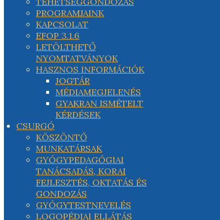
TEHETSÉGGONDOZÁS
PROGRAMJAINK
KAPCSOLAT
EFOP 3.1.6
LETÖLTHETŐ
NYOMTATVÁNYOK
HASZNOS INFORMÁCIÓK
JOGTÁR
MÉDIAMEGJELENÉS
GYAKRAN ISMÉTELT
KÉRDÉSEK
CSURGÓ
KÖSZÖNTŐ
MUNKATÁRSAK
GYÓGYPEDAGÓGIAI
TANÁCSADÁS, KORAI
FEJLESZTÉS, OKTATÁS ÉS
GONDOZÁS
GYÓGYTESTNEVELÉS
LOGOPÉDIAI ELLÁTÁS