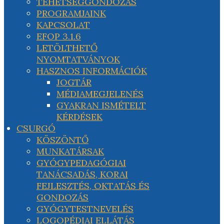
TEHETSÉGGONDOZÁS
PROGRAMJAINK
KAPCSOLAT
EFOP 3.1.6
LETÖLTHETŐ
NYOMTATVÁNYOK
HASZNOS INFORMÁCIÓK
JOGTÁR
MÉDIAMEGJELENÉS
GYAKRAN ISMÉTELT
KÉRDÉSEK
CSURGÓ
KÖSZÖNTŐ
MUNKATÁRSAK
GYÓGYPEDAGÓGIAI
TANÁCSADÁS, KORAI
FEJLESZTÉS, OKTATÁS ÉS
GONDOZÁS
GYÓGYTESTNEVELÉS
LOGOPÉDIAI ELLÁTÁS