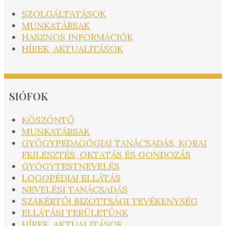
SZOLGÁLTATÁSOK
MUNKATÁRSAK
HASZNOS INFORMÁCIÓK
HÍREK, AKTUALITÁSOK
SIÓFOK
KÖSZÖNTŐ
MUNKATÁRSAK
GYÓGYPEDAGÓGIAI TANÁCSADÁS, KORAI
FEJLESZTÉS, OKTATÁS ÉS GONDOZÁS
GYÓGYTESTNEVELÉS
LOGOPÉDIAI ELLÁTÁS
NEVELÉSI TANÁCSADÁS
SZAKÉRTŐI BIZOTTSÁGI TEVÉKENYSÉG
ELLÁTÁSI TERÜLETÜNK
HÍREK, AKTUALITÁSOK