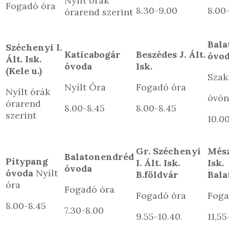
Nyílt órák
Fogadó óra
8.30-9.00
8.00
órarend szerint
Bala
Széchenyi I.
Katicabogár
Beszédes J. Ált.
óvo
Ált. Isk.
óvoda
Isk.
(Kele u.)
Szak
Nyílt Óra
Fogadó óra
Nyílt órák
óvón
órarend
8.00-8.45
8.00-8.45
szerint
10.0
Gr. Széchenyi
Mész
Balatonendréd
Pitypang
I. Ált. Isk.
Isk.
óvoda
óvoda
Nyílt
B.földvár
Bala
óra
Fogadó óra
Fogadó óra
Foga
8.00-8.45
7.30-8.00
9.55-10.40.
11,55