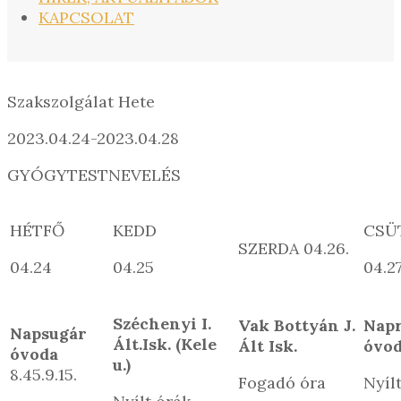
KAPCSOLAT
Szakszolgálat Hete
2023.04.24-2023.04.28
GYÓGYTESTNEVELÉS
HÉTFŐ
KEDD
CSÜ
SZERDA 04.26.
04.24
04.25
04.27
Széchenyi I.
Vak Bottyán J.
Napr
Napsugár
Ált.Isk. (Kele
Ált Isk.
óvo
óvoda
u.)
8.45.9.15.
Fogadó óra
Nyíl