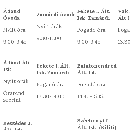
Ádánd
Fekete I. Ált.
Vak 
Zamárdi óvoda
Óvoda
Isk. Zamárdi
Ált I
Nyílt órák
Nyílt óra
Fogadó óra
Foga
9.30-11.00
9.00-9.45
9.00-9.45
13.3
Ádánd Ált.
Fekete I. Ált.
Balatonendréd
Isk.
Isk. Zamárdi
Ált. Isk.
Nyílt órák
Fogadó óra
Fogadó óra
Órarend
13.30-14.00
14.45-15.15.
szerint
Széchenyi I.
Beszédes J.
Ált. Isk. (Kiliti)
Ált. Isk.