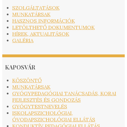
SZOLGÁLTATÁSOK
MUNKATÁRSAK
HASZNOS INFORMÁCIÓK
LETÖLTHETŐ DOKUMENTUMOK
HÍREK, AKTUALITÁSOK
GALÉRIA
KAPOSVÁR
KÖSZÖNTŐ
MUNKATÁRSAK
GYÓGYPEDAGÓGIAI TANÁCSADÁS, KORAI
FEJLESZTÉS ÉS GONDOZÁS
GYÓGYTESTNEVELÉS
ISKOLAPSZICHOLÓGIAI,
ÓVODAPSZICHOLÓGIAI ELLÁTÁS
KONDUKTÍV PEDAGÓGIAI ELLÁTÁS