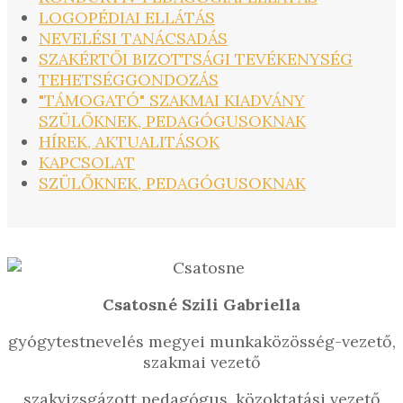
LOGOPÉDIAI ELLÁTÁS
NEVELÉSI TANÁCSADÁS
SZAKÉRTŐI BIZOTTSÁGI TEVÉKENYSÉG
TEHETSÉGGONDOZÁS
"TÁMOGATÓ" SZAKMAI KIADVÁNY
SZÜLŐKNEK, PEDAGÓGUSOKNAK
HÍREK, AKTUALITÁSOK
KAPCSOLAT
SZÜLŐKNEK, PEDAGÓGUSOKNAK
Csatosné Szili Gabriella
gyógytestnevelés megyei munkaközösség-vezető,
szakmai vezető
szakvizsgázott pedagógus, közoktatási vezető