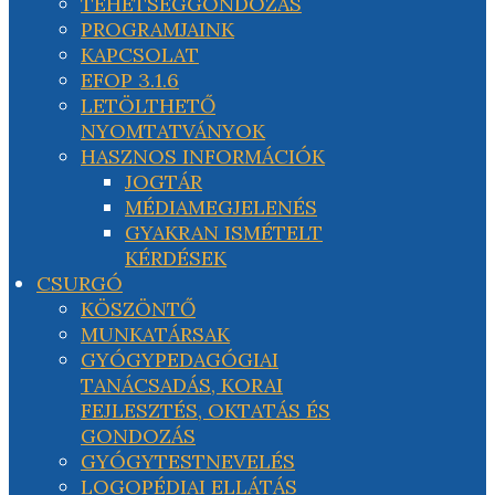
TEHETSÉGGONDOZÁS
PROGRAMJAINK
KAPCSOLAT
EFOP 3.1.6
LETÖLTHETŐ
NYOMTATVÁNYOK
HASZNOS INFORMÁCIÓK
JOGTÁR
MÉDIAMEGJELENÉS
GYAKRAN ISMÉTELT
KÉRDÉSEK
CSURGÓ
KÖSZÖNTŐ
MUNKATÁRSAK
GYÓGYPEDAGÓGIAI
TANÁCSADÁS, KORAI
FEJLESZTÉS, OKTATÁS ÉS
GONDOZÁS
GYÓGYTESTNEVELÉS
LOGOPÉDIAI ELLÁTÁS