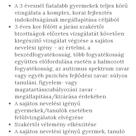
A 3 évesnél fiatalabb gyermekek teljes körű
vizsgálata a komplex, korai fejlesztés
indokoltságának megállapítása céljából
3 éves kor fölött a járási szakértői
bizottságok előzetes vizsgálatát követően
kiegészítő vizsgálat végzése a sajátos
nevelési igény – az értelmi, a
beszédfogyatékosság, több fogyatékosság
együttes előfordulása esetén a halmozott
fogyatékosság, az autizmus spektrum zavar
vagy egyéb pszichés fejlődési zavar: súlyos
tanulási, figyelem- vagy
magatartásszabályozási zavar -
megállapítása/kizárása érdekében
A sajátos nevelési igényű
gyermekek/tanulók esetében
felülvizsgálatok elvégzése
Szakértői vélemény elkészítése
A sajátos nevelési igényű gyermek, tanuló