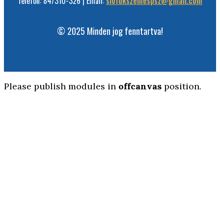
Telefon: 84/310-326 | Email:
siofokszemespsz@gmail.com
© 2025 Minden jog fenntartva!
Please publish modules in
offcanvas
position.