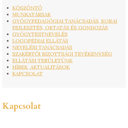
KÖSZÖNTŐ
MUNKATÁRSAK
GYÓGYPEDAGÓGIAI TANÁCSADÁS, KORAI
FEJLESZTÉS, OKTATÁS ÉS GONDOZÁS
GYÓGYTESTNEVELÉS
LOGOPÉDIAI ELLÁTÁS
NEVELÉSI TANÁCSADÁS
SZAKÉRTŐI BIZOTTSÁGI TEVÉKENYSÉG
ELLÁTÁSI TERÜLETÜNK
HÍREK, AKTUALITÁSOK
KAPCSOLAT
Kapcsolat