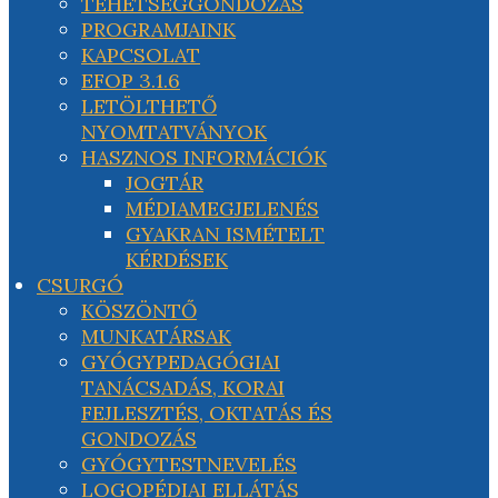
TEHETSÉGGONDOZÁS
PROGRAMJAINK
KAPCSOLAT
EFOP 3.1.6
LETÖLTHETŐ
NYOMTATVÁNYOK
HASZNOS INFORMÁCIÓK
JOGTÁR
MÉDIAMEGJELENÉS
GYAKRAN ISMÉTELT
KÉRDÉSEK
CSURGÓ
KÖSZÖNTŐ
MUNKATÁRSAK
GYÓGYPEDAGÓGIAI
TANÁCSADÁS, KORAI
FEJLESZTÉS, OKTATÁS ÉS
GONDOZÁS
GYÓGYTESTNEVELÉS
LOGOPÉDIAI ELLÁTÁS