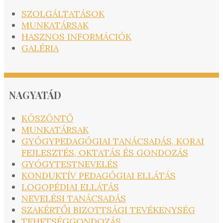
SZOLGÁLTATÁSOK
MUNKATÁRSAK
HASZNOS INFORMÁCIÓK
GALÉRIA
NAGYATÁD
KÖSZÖNTŐ
MUNKATÁRSAK
GYÓGYPEDAGÓGIAI TANÁCSADÁS, KORAI
FEJLESZTÉS, OKTATÁS ÉS GONDOZÁS
GYÓGYTESTNEVELÉS
KONDUKTÍV PEDAGÓGIAI ELLÁTÁS
LOGOPÉDIAI ELLÁTÁS
NEVELÉSI TANÁCSADÁS
SZAKÉRTŐI BIZOTTSÁGI TEVÉKENYSÉG
TEHETSÉGGONDOZÁS