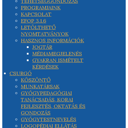
TEHETSÉGGONDOZÁS
PROGRAMJAINK
KAPCSOLAT
EFOP 3.1.6
LETÖLTHETŐ
NYOMTATVÁNYOK
HASZNOS INFORMÁCIÓK
JOGTÁR
MÉDIAMEGJELENÉS
GYAKRAN ISMÉTELT
KÉRDÉSEK
CSURGÓ
KÖSZÖNTŐ
MUNKATÁRSAK
GYÓGYPEDAGÓGIAI
TANÁCSADÁS, KORAI
FEJLESZTÉS, OKTATÁS ÉS
GONDOZÁS
GYÓGYTESTNEVELÉS
LOGOPÉDIAI ELLÁTÁS